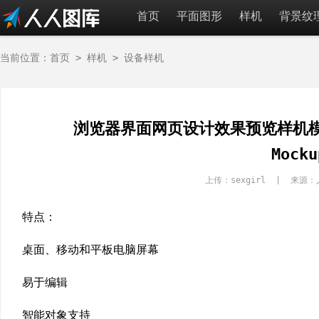
首页
平面图形
样机
背景纹
当前位置：
首页
>
样机
>
设备样机
浏览器界面网页设计效果预览样机模板 Br
Mocku
上传：sexgirl | 来
特点：
桌面、移动和平板电脑屏幕
易于编辑
智能对象支持