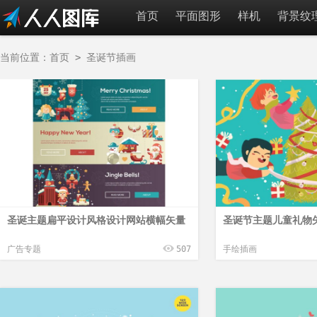
首页
平面图形
样机
背景纹
当前位置：
首页
>
圣诞节插画
圣诞主题扁平设计风格设计网站横幅矢量
圣诞节主题儿童礼物矢
广告专题
507
手绘插画