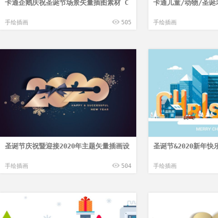
卡通企鹅庆祝圣诞节场景矢量插图素材 C
卡通儿童/动物/圣
手绘插画
505
手绘插画
圣诞节庆祝暨迎接2020年主题矢量插画设
圣诞节&2020新年
手绘插画
504
手绘插画