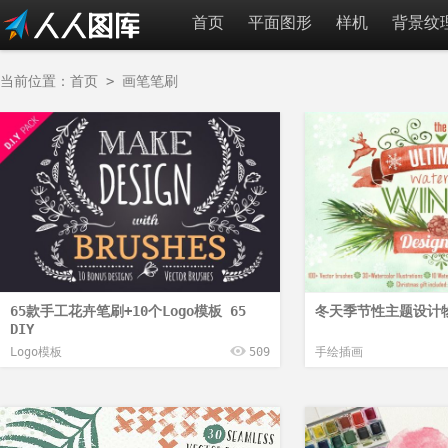
首页
平面图形
样机
背景纹
当前位置：
首页
>
画笔笔刷
65款手工花卉笔刷+10个Logo模板 65
冬天季节性主题设计物
DIY
Logo模板
509
手绘插画