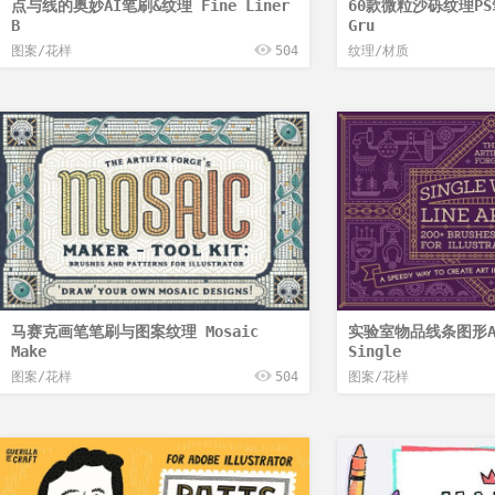
点与线的奥妙AI笔刷&纹理 Fine Liner
60款微粒沙砾纹理PS笔
B
Gru
图案/花样
504
纹理/材质
马赛克画笔笔刷与图案纹理 Mosaic
实验室物品线条图形A
Make
Single
图案/花样
504
图案/花样