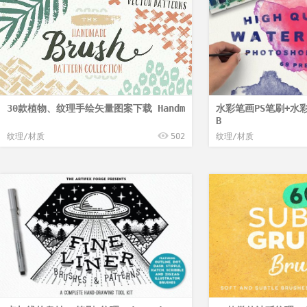
30款植物、纹理手绘矢量图案下载 Handm
水彩笔画PS笔刷+水彩纹
B
纹理/材质
502
纹理/材质