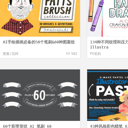
AI手绘插画必备的50个笔刷&60种图案纹
134种不同纹理和压
Illustra
图案/花样
502
PS笔刷
60个彩带形状 AI 笔刷 60
43种风格彩色蜡笔 A