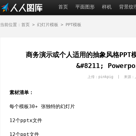
首页
平面图形
样机
背景纹
当前位置：
首页
>
幻灯片模板
>
PPT模板
商务演示或个人适用的抽象风格PPT模板素材
&#8211; Powerpo
上传：pinkpig | 来
素材清单：
每个模板30+ 张独特的幻灯片
12个pptx文件
12个ppt文件