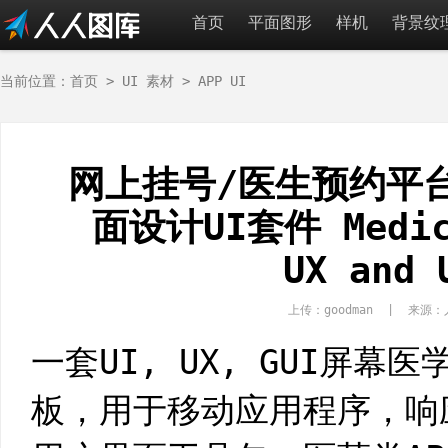
首页
平面图形
样机
背景纹
当前位置：
首页
>
UI 素材
>
APP UI
网上挂号/医生预约平台
面设计UI套件 Medici
UX and 
上传：goodman | 来
一套UI, UX, GUI屏
板，用于移动应用程序，响