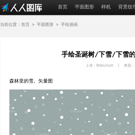
首页
平面图形
样机
背景纹
当前位置：
首页
>
平面图形
>
手绘插画
手绘圣诞树/下雪/下雪
上传：Robinson | 来
森林里的雪。矢量图