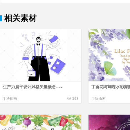
相关素材
生产力扁平设计风格矢量概念...
丁香花与蝴蝶水彩剪贴画
手绘插画
503
手绘插画