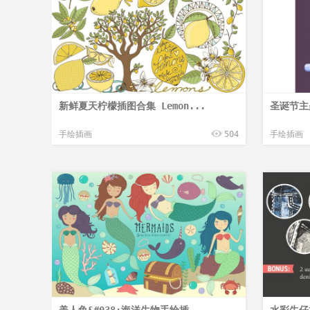
新鲜夏天柠檬插图合集 Lemon...
圣诞节主
手绘插画
504
手绘插画