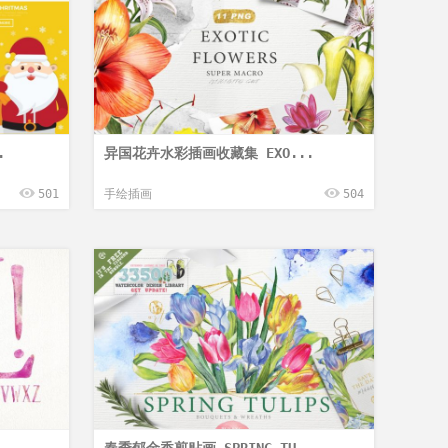
.
异国花卉水彩插画收藏集 EXO...
501
手绘插画
504