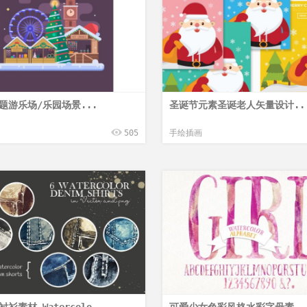
题游乐场/乐园场景...
圣诞节元素圣诞老人矢量设计..
505
手绘插画