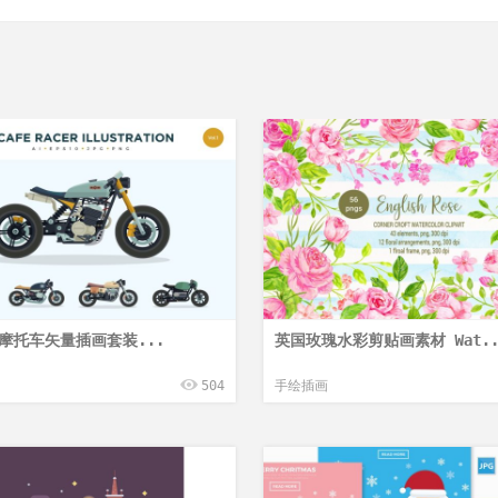
摩托车矢量插画套装...
英国玫瑰水彩剪贴画素材 Wat..
504
手绘插画