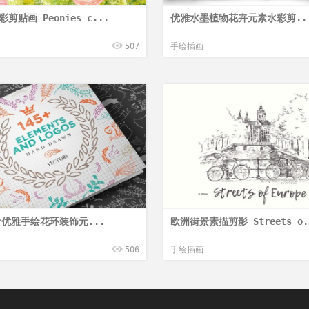
剪贴画 Peonies c...
优雅水墨植物花卉元素水彩剪..
507
手绘插画
计优雅手绘花环装饰元...
欧洲街景素描剪影 Streets o.
506
手绘插画