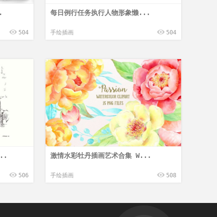
.
每日例行任务执行人物形象懒...
504
手绘插画
504
..
激情水彩牡丹插画艺术合集 W...
506
手绘插画
508