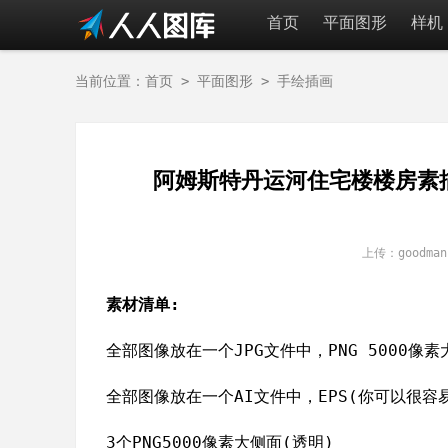
首页
平面图形
样机
当前位置：
首页
>
平面图形
>
手绘插画
阿姆斯特丹运河住宅楼楼房素描矢量图
上传：good
素材清单:
全部图像放在一个JPG文件中，PNG 5000像素
全部图像放在一个AI文件中，EPS(你可以很
3个PNG5000像素大侧面(透明)