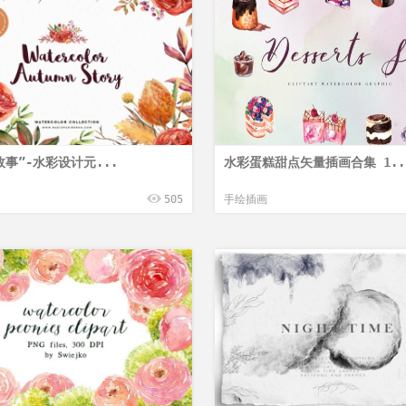
故事”-水彩设计元...
水彩蛋糕甜点矢量插画合集 1..
505
手绘插画