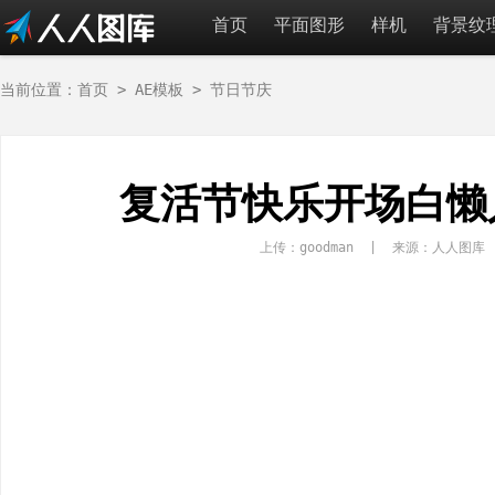
首页
平面图形
样机
背景纹
当前位置：
首页
>
AE模板
>
节日节庆
复活节快乐开场白懒
上传：goodman | 来源：人人图库 r