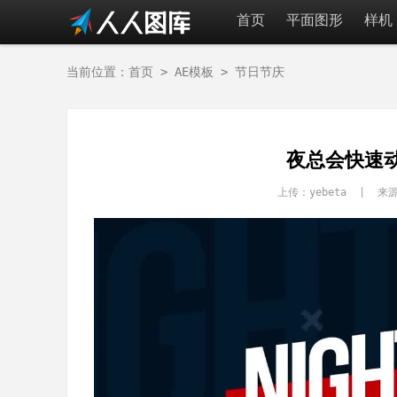
首页
平面图形
样机
当前位置：
首页
>
AE模板
>
节日节庆
夜总会快速
上传：yebeta | 来源