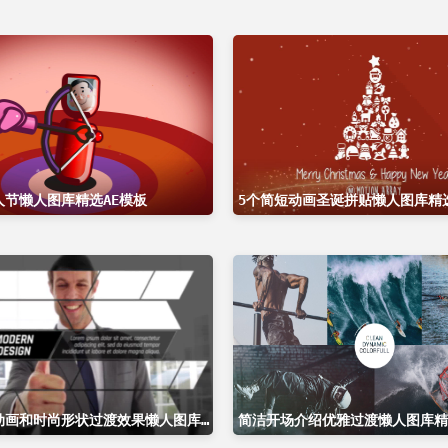
人节懒人图库精选AE模板
5个简短动画圣诞拼贴懒人图库精选
简单文本动画和时尚形状过渡效果懒人图库精选AE模板
简洁开场介绍优雅过渡懒人图库精