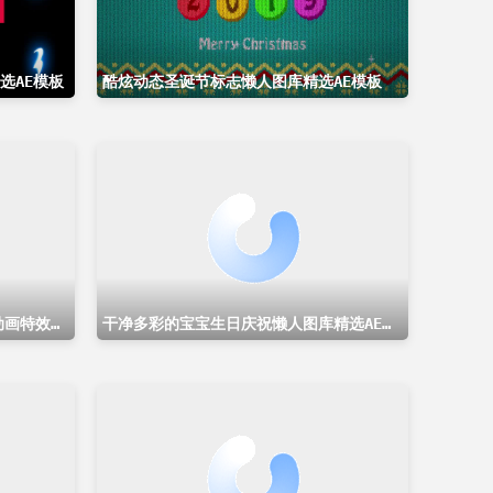
选AE模板
酷炫动态圣诞节标志懒人图库精选AE模板
2020年新年倒计时派对翻页粒子动画特效懒人图库精选AE模板 New Year Eve Party Countdown 2020
干净多彩的宝宝生日庆祝懒人图库精选AE模板