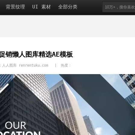
背景纹理
UI 素材
全部分类
促销懒人图库精选AE模板
人人图库 renrentuku.com | 热度：