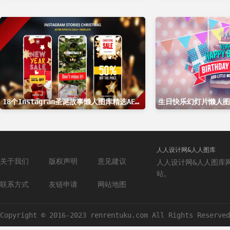
18个Instagram圣诞故事懒人图库精选AE模板
生日快乐幻灯片懒人图
人人设计网&人人图库
关于我们
版权声明
意见建议
人人设计网&人人图库
站。
联系方式
友链申请
网站地图
Copyright © 2016-2023 renrentuku.com All Rights Reserved