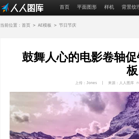
首页
平面图形
样机
背景纹
当前位置：
首页
>
AE模板
>
节日节庆
鼓舞人心的电影卷轴促
板
上传：Jones | 来源：人人图库 re