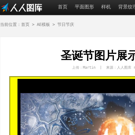
首页
平面图形
样机
背景纹
当前位置：
首页
>
AE模板
>
节日节庆
圣诞节图片展示
上传：Martin | 来源：人人图库 re