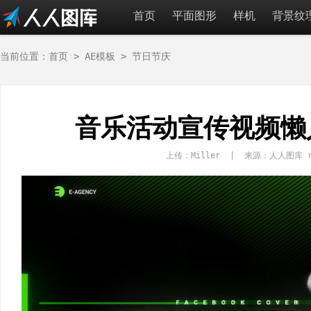
首页
平面图形
样机
背景纹
当前位置：
首页
>
AE模板
>
节日节庆
音乐活动宣传视频懒
上传：Miller | 来源：人人图库 re