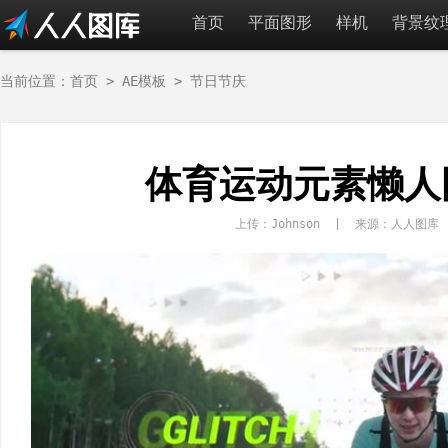
首页
平面图形
样机
背景纹
当前位置：
首页
>
AE模板
>
节日节庆
体育运动元素懒人
上传：Johnson | 来源：人人图库 r